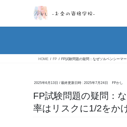
コ
ナ
ン
ビ
テ
ゲ
ン
ー
ツ
シ
へ
ョ
ス
ン
キ
に
ッ
移
HOME
FP
FP試験問題の疑問：なぜソルベンシーマー
プ
動
2025年6月13日
/ 最終更新日時 :
2025年7月24日
FPかし
FP試験問題の疑問：
率はリスクに1/2をか