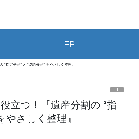
FP
“指定分割” と “協議分割” をやさしく整理』
FP
役立つ！『遺産分割の “指
” をやさしく整理』