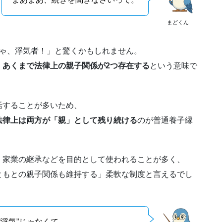
まどくん
りゃ、浮気者！」と驚くかもしれません。
、
あくまで法律上の親子関係が2つ存在する
という意味で
活することが多いため、
法律上は両方が「親」として残り続ける
のが普通養子縁
、家業の継承などを目的として使われることが多く、
ともとの親子関係も維持する」柔軟な制度と言えるでし
浮気”じゃなくて、