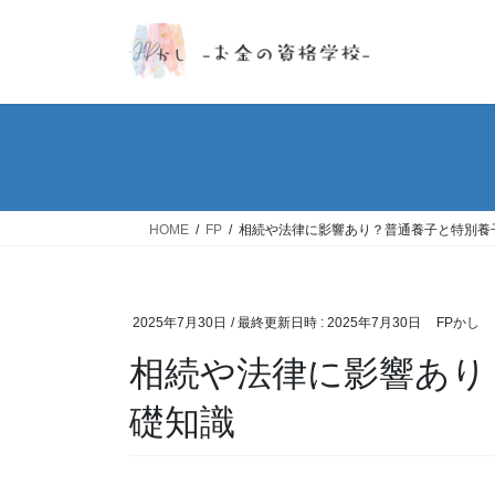
コ
ナ
ン
ビ
テ
ゲ
ン
ー
ツ
シ
へ
ョ
ス
ン
キ
に
ッ
移
HOME
FP
相続や法律に影響あり？普通養子と特別養
プ
動
2025年7月30日
/ 最終更新日時 :
2025年7月30日
FPかし
相続や法律に影響あり
礎知識