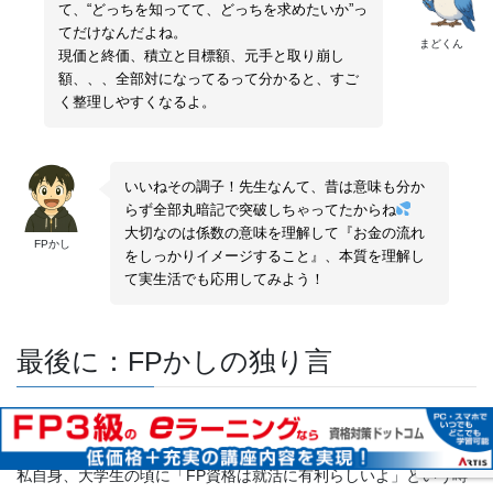
て、“どっちを知ってて、どっちを求めたいか”っ
てだけなんだよね。
まどくん
現価と終価、積立と目標額、元手と取り崩し
額、、、全部対になってるって分かると、すご
く整理しやすくなるよ。
いいねその調子！先生なんて、昔は意味も分か
らず全部丸暗記で突破しちゃってたからね
大切なのは係数の意味を理解して『お金の流れ
FPかし
をしっかりイメージすること』、本質を理解し
て実生活でも応用してみよう！
最後に：FPかしの独り言
今回は、「6つの係数」について解説しました！
私自身、大学生の頃に「FP資格は就活に有利らしいよ」という噂