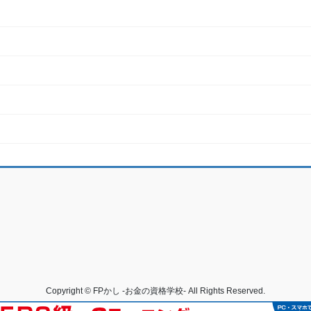
Copyright © FPかし -お金の資格学校- All Rights Reserved.
Powered by
WordPress
with
Lightning Theme
&
VK All in One Expansion Unit