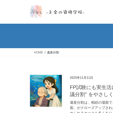
コ
ナ
ン
ビ
テ
ゲ
ン
ー
ツ
シ
へ
ョ
ス
ン
キ
に
ッ
移
HOME
遺産分割
プ
動
2025年11月11日
FP試験にも実生活に
議分割” をやさし
遺産分割は、相続の場面で
面」がクローズアップされ
められるケースも多くありま