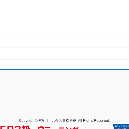
Copyright © FPかし -お金の資格学校- All Rights Reserved.
Powered by
WordPress
with
Lightning Theme
&
VK All in One Expansion Unit