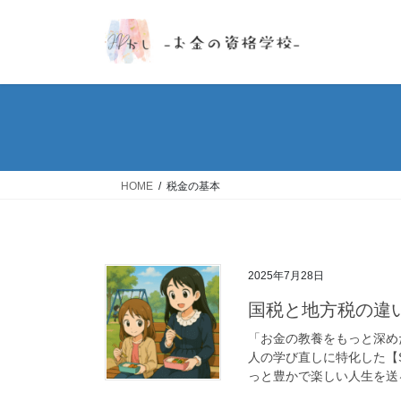
コ
ナ
ン
ビ
テ
ゲ
ン
ー
ツ
シ
へ
ョ
ス
ン
キ
に
ッ
移
HOME
税金の基本
プ
動
2025年7月28日
国税と地方税の違
「お金の教養をもっと深め
人の学び直しに特化した【S
っと豊かで楽しい人生を送る