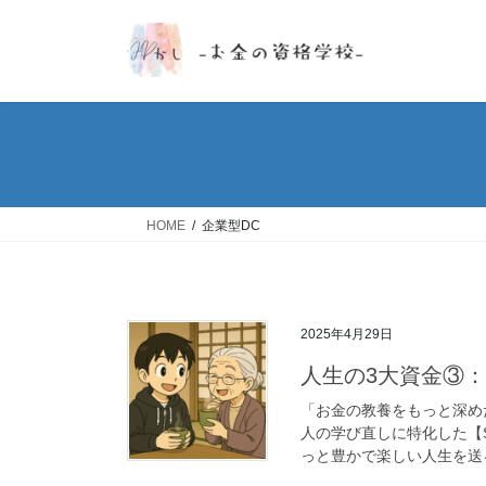
コ
ナ
ン
ビ
テ
ゲ
ン
ー
ツ
シ
へ
ョ
ス
ン
キ
に
ッ
移
HOME
企業型DC
プ
動
2025年4月29日
人生の3大資金③：
「お金の教養をもっと深め
人の学び直しに特化した【S
っと豊かで楽しい人生を送る