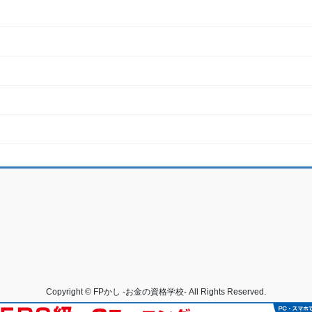
Copyright © FPかし -お金の資格学校- All Rights Reserved.
Powered by
WordPress
with
Lightning Theme
&
VK All in One Expansion Unit