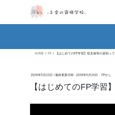
コ
ナ
ン
ビ
テ
ゲ
ン
ー
ツ
シ
へ
ョ
ス
ン
キ
に
ッ
移
HOME
FP
【はじめてのFP学習】収支相等の原則っ
プ
動
2026年5月23日
/ 最終更新日時 :
2026年5月24日
FPかし
【はじめてのFP学習