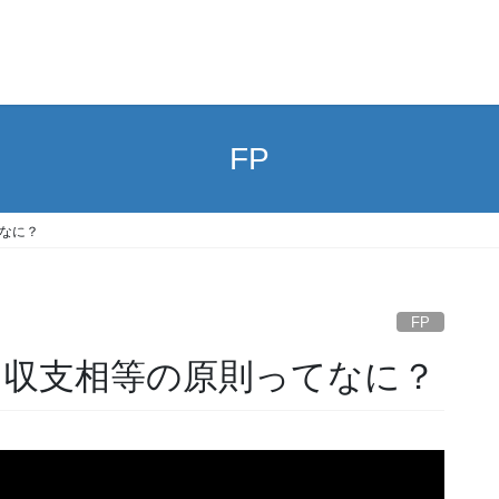
FP
てなに？
FP
】収支相等の原則ってなに？