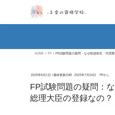
コ
ナ
ン
ビ
テ
ゲ
ン
ー
ツ
シ
へ
ョ
ス
ン
キ
に
ッ
移
HOME
FP
FP試験問題の疑問：なぜ投資助言・代理
プ
動
2025年6月1日
/ 最終更新日時 :
2025年7月24日
FPかし
FP試験問題の疑問：
総理大臣の登録なの？