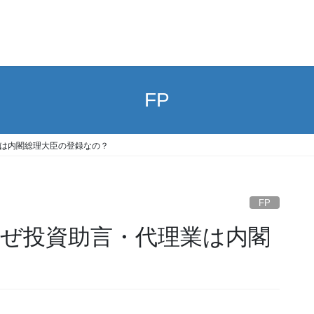
FP
業は内閣総理大臣の登録なの？
FP
なぜ投資助言・代理業は内閣